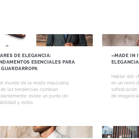
LARES DE ELEGANCIA:
«MADE IN I
NDAMENTOS ESENCIALES PARA
ELEGANCIA
 GUARDARROPA
Hablar del «
el mundo de la moda masculina,
en un reino 
de las tendencias cambian
sofisticació
stantemente, existe un punto de
de eleganci
abilidad y estilo.