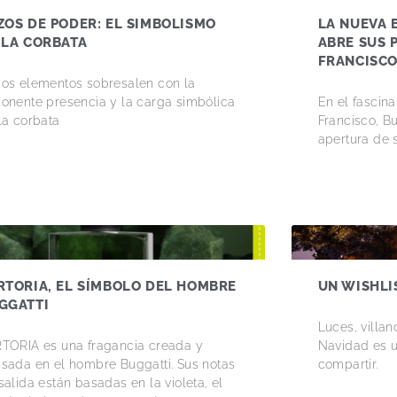
ZOS DE PODER: EL SIMBOLISMO
LA NUEVA 
 LA CORBATA
ABRE SUS 
FRANCISC
os elementos sobresalen con la
onente presencia y la carga simbólica
En el fascin
la corbata
Francisco, B
apertura de 
RTORIA, EL SÍMBOLO DEL HOMBRE
UN WISHLI
GGATTI
Luces, villan
TORIA es una fragancia creada y
Navidad es u
sada en el hombre Buggatti. Sus notas
compartir.
salida están basadas en la violeta, el