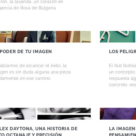
rón, la lavanda, un corazón en
gancia de Rosa de Bulgaria
 PODER DE TU IMAGEN
LOS PELIG
hablamos de alcanzar el éxito, la
El fast fashio
gen es sin duda alguna una pieza
un concepto
damental en ese camino
respuesta ág
concreto: ve
LEX DAYTONA, UNA HISTORIA DE
LA IMAGEN
TO OCTANAJE Y PRECISIÓN
PENSAMIE