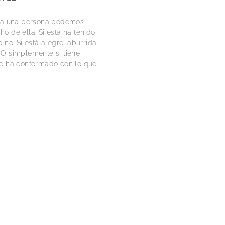
r a una persona podemos
o de ella. Si esta ha tenido
 no. Si está alegre, aburrida
O simplemente si tiene
e ha conformado con lo que
ITY, LA SEDUCCIÓN DE LA
suit in the world”, esta no es
se, es el resultado de cómo la
e conjuga con la tradición
s elevada, un hecho logrado
r una firma: Tombolini.