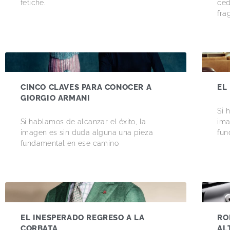
fetiche.
ced
fra
CINCO CLAVES PARA CONOCER A
EL
GIORGIO ARMANI
Si 
Si hablamos de alcanzar el éxito, la
ima
imagen es sin duda alguna una pieza
fun
fundamental en ese camino
EL INESPERADO REGRESO A LA
RO
CORBATA
AL