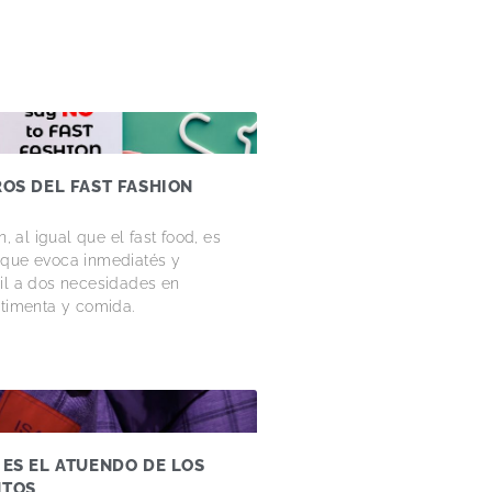
ROS DEL FAST FASHION
n, al igual que el fast food, es
 que evoca inmediatés y
il a dos necesidades en
stimenta y comida.
 ES EL ATUENDO DE LOS
NTOS