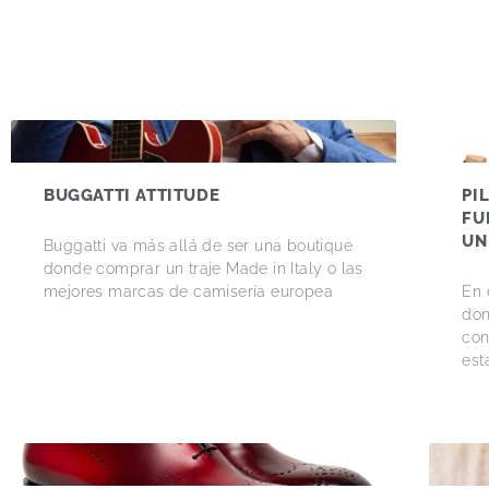
BUGGATTI ATTITUDE
PI
FU
UN
Buggatti va más allá de ser una boutique
donde comprar un traje Made in Italy o las
mejores marcas de camisería europea
En 
don
con
est