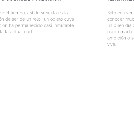
ir el tiempo, así de sencilla es la
Sólo con ve
ón de ser de un reloj, un objeto cuya
conocer much
ción ha permanecido casi inmutable
un buen día o
ta la actualidad.
o abrumada. 
ambición o s
vive.
ESS CODE | CARBONO NEUTRO
ZERO GRAV
LIGEREZA
tir bien y cuidar el medio ambiente es
ible. De hecho, no hay excusa alguna
“The lightest 
 se oponga a esta premisa.
sólo una fra
innovación s
sartorial má
solamente po