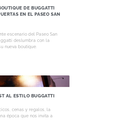
BOUTIQUE DE BUGGATTI
PUERTAS EN EL PASEO SAN
O
ante escenario del Paseo San
uggatti deslumbra con la
su nueva boutique.
ST AL ESTILO BUGGATTI
cicos, cenas y regalos, la
na época que nos invita a