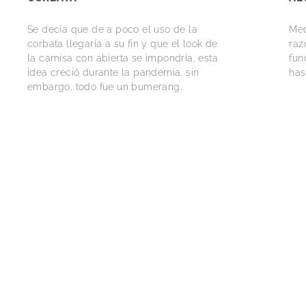
Se decía que de a poco el uso de la
Med
corbata llegaría a su fin y que el look de
raz
la camisa con abierta se impondría, esta
fun
idea creció durante la pandemia, sin
has
embargo, todo fue un bumerang.
BUGGATTI, EL CONCEPTO DE LA
DR
VESTIMENTA DE ALTURA
Ves
Primero, lo primero. ¿Qué es vestimenta
pos
de altura?, ¿acaso es un concepto
que
inaccesible? o ¿un estilo de vida
restringido a pocos?