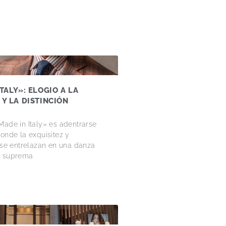
TALY»: ELOGIO A LA
 Y LA DISTINCIÓN
Made in Italy» es adentrarse
donde la exquisitez y
n se entrelazan en una danza
a suprema