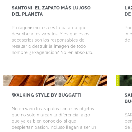
SANTONI: EL ZAPATO MÁS LUJOSO
LA
DEL PLANETA
DE
Protagonismo, esa es la palabra que
Poc
describe a los zapatos. Y es que estos
imp
accesorios son los responsables de
de 
resaltar o destruir la imagen de todo
hombre. ¿Exageración? No, en absoluto.
WALKING STYLE BY BUGGATTI
SA
BU
No en vano los zapatos son esos objetos
que no solo marcan la diferencia, algo
SAR
que ya es bien conocido, si que
pen
despiertan pasion, incluso llegan a ser un
de 