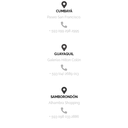
CUMBAYÁ
Paseo San Francisco.
+ 593 099 298 2995
GUAYAQUIL
Galerías Hilton Colón
+ 593 (04) 2689 013
SAMBORONDÓN
Alhambra Shopping
+ 593 098 033 2886