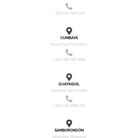
+ 593 (02) 2900 570
CUMBAYÁ
Paseo San Francisco.
+ 593 099 298 2995
GUAYAQUIL
Galerías Hilton Colón
+ 593 (04) 2689 013
SAMBORONDÓN
Alhambra Shopping