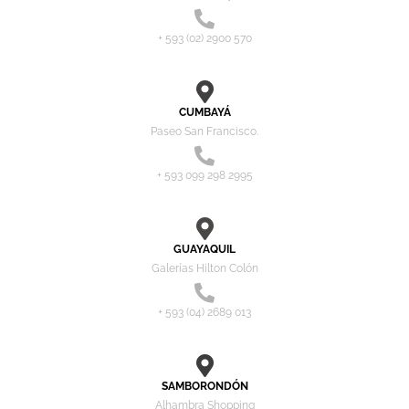
+ 593 (02) 2900 570
CUMBAYÁ
Paseo San Francisco.
+ 593 099 298 2995
GUAYAQUIL
Galerías Hilton Colón
+ 593 (04) 2689 013
SAMBORONDÓN
Alhambra Shopping