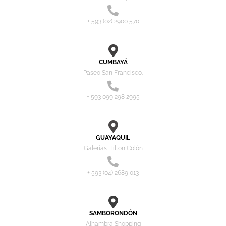
+ 593 (02) 2900 570
CUMBAYÁ
Paseo San Francisco.
+ 593 099 298 2995
GUAYAQUIL
Galerías Hilton Colón
+ 593 (04) 2689 013
SAMBORONDÓN
Alhambra Shopping