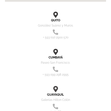
QUITO
González Suárez y Muros.
+ 593 (02) 2900 570
CUMBAYÁ
Paseo San Francisco.
+ 593 099 298 2995
GUAYAQUIL
Galerías Hilton Colón